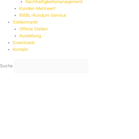
Nachhaltigkeitsmanagement
Kunden-Mehrwert
RIEBL-Rundum-Service
Stellenmarkt
Offene Stellen
Ausbildung
Downloads
Kontakt
Suche
Suche
Home
|
Produkte
|
Frontfolien
Frontfolien
Designfolien und Dekorfolien sind „das Gesicht“ einer Maschine,
Anlage oder eines Gerätes. Sie sind Teil des Corporate Designs und
beeinflußen enorm den Verkaufserfolg des Produktes. Durch
langjährige Erfahrung und unser technisches Know-how sind wir der