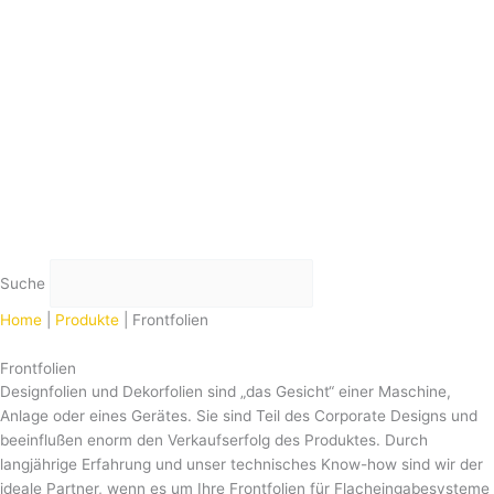
ideale Partner, wenn es um Ihre Frontfolien für Flacheingabesysteme
geht oder die Folie als Geräteschild zur Maschinen-, oder
Anlagenkennzeichnung dienen.
Mehr lesen
Unsere qualitativ hochwertigen Frontfolien, bzw. Designfolien oder
Dekorfolien erfüllen höchste Anforderungen und sind für den Einsatz
in einem industriellen Umfeld geeignet. RIEBL-Siebdruck Frontfolien
weisen eine hohe mechanische und chemische Beständigkeit auf und
sind äußerst robust und resistent gegen Umwelteinflüsse.
Dem Design sind dabei nahezu keine Grenzen an
Gestaltungsmöglichkeiten gesetzt. Je nach Kundenwunsch werden
die Frontfolien mit einer vollflächig selbstklebenden oder auch partiell
freigestellten Klebeschicht gefertigt.
Natürlich haben wir je nach Bedarf, auch Tastaturfolien mit
Tastenprägungen und/oder Frontfolien mit Displayfenster bzw.
Anzeigefenster im Portfolio. Individuelle Bedruckung und freie
Formen sind dabei kein Problem.