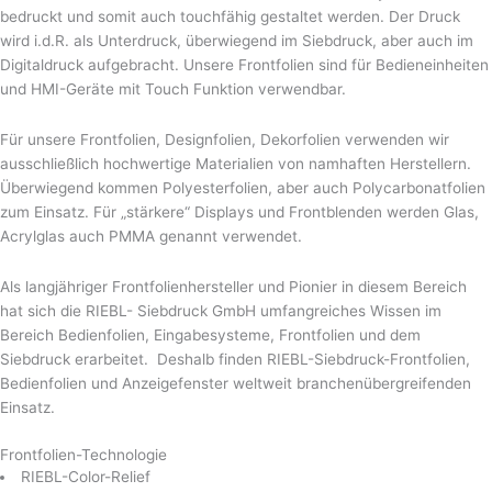
RIEBL-Color-Relief
RIEBL-Color-Struc
Folie auf Trägerplatte
Designfolien mit Spezialeffekten
Wechseltext-Einschubtechnik
Klebetechnologie
Verstärkte Anzeigefenster
Antimikrobielle Oberflächen
Weiterverarbeitung
Natürlich bieten wir auch die komplette Weiterverarbeiung an. Mit
unsreren modernen Laserschneidanlagen bringen wir Ihre Folien in
Form. Wir übernehmen die Montage von Baugruppen und bieten
Komplettlösungen.
Vom Entwurf bis hin zum fertigen Produkt, sind Sie bei Riebl-
Siebdruck gut aufgehoben.
Prototypenfertigung
Initialmuster und Kleinserien fertigen wir Hybridverfahren, nach dem
neuesten Stand der Technik.