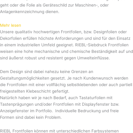
RIEBL Frontfolien können mit unterschiedlichen Farbsystemen
bedruckt und somit auch touchfähig gestaltet werden. Der Druck
wird i.d.R. als Unterdruck, überwiegend im Siebdruck, aber auch im
Digitaldruck aufgebracht. Unsere Frontfolien sind für Bedieneinheiten
und HMI-Geräte mit Touch Funktion verwendbar.
Für unsere Frontfolien, Designfolien, Dekorfolien verwenden wir
ausschließlich hochwertige Materialien von namhaften Herstellern.
Überwiegend kommen Polyesterfolien, aber auch Polycarbonatfolien
zum Einsatz. Für „stärkere“ Displays und Frontblenden werden Glas,
Acrylglas auch PMMA genannt verwendet.
Als langjähriger Frontfolienhersteller und Pionier in diesem Bereich
hat sich die RIEBL- Siebdruck GmbH umfangreiches Wissen im
Bereich Bedienfolien, Eingabesysteme, Frontfolien und dem
Siebdruck erarbeitet. Deshalb finden RIEBL-Siebdruck-Frontfolien,
Bedienfolien und Anzeigefenster weltweit branchenübergreifenden
Einsatz.
Frontfolien-Technologie