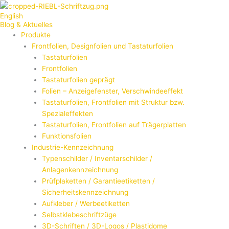
Zum
English
Inhalt
Blog & Aktuelles
springen
Produkte
Frontfolien, Designfolien und Tastaturfolien
Tastaturfolien
Frontfolien
Tastaturfolien geprägt​
Folien – Anzeigefenster, Verschwindeeffekt
Tastaturfolien, Frontfolien mit Struktur bzw.
Spezialeffekten
Tastaturfolien, Frontfolien auf Trägerplatten
Funktionsfolien
Industrie-Kennzeichnung
Typenschilder / Inventarschilder /
Anlagenkennzeichnung
Prüfplaketten / Garantieetiketten /
Sicherheitskennzeichnung
Aufkleber / Werbeetiketten
Selbstklebeschriftzüge
3D-Schriften / 3D-Logos / Plastidome